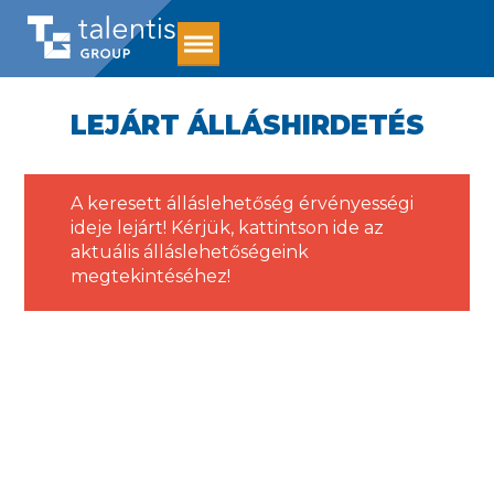
LEJÁRT ÁLLÁSHIRDETÉS
A keresett álláslehetőség érvényességi
ideje lejárt! Kérjük,
kattintson ide
az
aktuális álláslehetőségeink
megtekintéséhez!